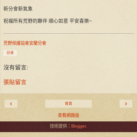
新分會新氣象
祝福所有荒野的夥伴 順心如意 平安喜樂~
荒野保護協會宜蘭分會
分享
沒有留言:
張貼留言
‹
›
首頁
查看網路版
技術提供：
Blogger
.